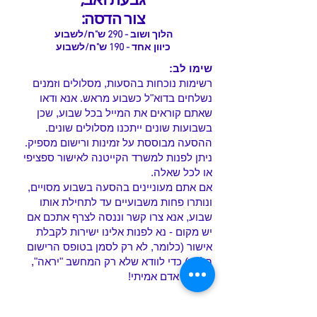
צור הדסה:
הלוך ושוב -
290 ש"ח/לשבוע
כיוון אחד - 190 ש"ח/לשבוע
שימו לב:
רשימות נוכחות בהסעות, מסלולים וזמנים
נשלחים בדוא"ל כשבוע מראש.
אנא ודאו
שאתם קוראים את המייל בכל שבוע, שכן
בשבועות שונים ייתכנו מסלולים שונים.
ההסעה מבוססת על זמינות ורישום מספיק.
ניתן לפנות למשרד הקייטנה לאישור ספציפי
או לכל שאלה.
אם אתם מעוניינים בהסעה בשבוע מסויים,
ונותרו פחות משבועיים עד לתחילת אותו
שבוע, אנא צרו קשר וננסה לצרף אתכם אם
יש מקום - נא לפנות אלינו ישירות לקבלת
אישור (כלומר, לא רק לסמן בטופס הרישום
בלבד) כדי לוודא שלא רק המחשב "יראה",
אלא בן אדם אמיתי!