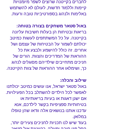
לחברים בקייטנה שרוצים לשפר מיומנויות
קיימות וללמוד חדשות, לעולם לא להשתמש
באלימות ולנהוג בספורטיביות טובה ורעות.
באול סטאר משחקים בצורה בטוחה:
בריאות ובטיחות הן בעלות חשיבות עליונה
בקייטנה. על כל המשתתפים לעשות כמיטב
יכולתם לשמור על הבטיחות של עצמם ושל
אחרים. זה כולל להישמע ולבצע את כל
ההוראות של המדריכים והצוות. הורים של
חניכים מתחייבים שילדיהם מסוגלים לנהוג
כך, ושימלאו אחר ההוראות של צוות הקייטנה.
שילוב והכלה:
באול סטאר ישראל, אנו עושים כמיטב יכולתנו
לאפשר לכל הילדים להשתלב בכל הפעילויות.
אם ישנן דאגות או בעיות בריאותיות או
בטיחותיות ספציפיות בקשר לילדכם, אנא
עדכנו אותנו בנושאים אלה וודאו שהן טופלו
במלואן.
בעוד שיש לנו תכניות לחניכים צעירים יותר,
החל מגן חובה ומעלה, בקייטנת אול סטאר