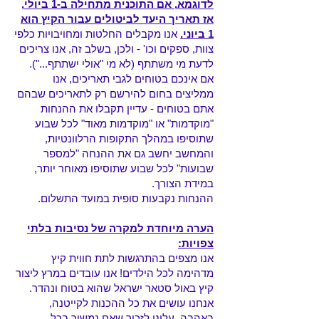
לדוגמא, אם התוכנית מתחילה ב-1 ביולי,
אז תאריך היעד לביטולים עבור הקיץ הוא
1 ביוני.
אנו מקבלים החלטות ומחויבויות כלפי
צוות, ספקים וכו' - ולכן, בשלב זה, אנו צריכים
לדעת מי משתתף (לא מי "אולי ישתתף...").
אם אינכם בטוחים לגבי תאריכים, אנו
ממליצים בחום להירשם רק לתאריכים שבהם
אתם בטוחים - עדיין תקבלו את ההנחות
"מוקדמות" או "מוקדמות מאוד" לכל שבוע
שתוסיפו במהלך התקופות הרלוונטיות,
והמחשב יחשב גם את ההנחה "למספר
שבועות" לכל שבוע שתוסיפו מאוחר יותר,
במידת הצורך.
ההנחות נקבעות סופית במועד התשלום.
הערה מיוחדת למקרה של נסיבות בלתי
צפויות:
אנו מצפים בהתרגשות לתת חווית קיץ
מדהימה לכל הילדים! אנו עובדים במרץ ליצור
קיץ באול סטאר ישראל שהוא בטוח ונהדר.
אנחנו עושים את כל ההכנות לקייטנה,
באהבה. עלינו לזכור שאם נמשיך בכל