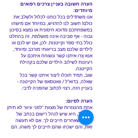
הערה חשובה בעניין צרכים רפואים
מיוחדים:
אנו משתדלים בכל כוחנו לכלול ולשלב את
כולם! חשוב לנו להדגיש, במיוחד אם מישהו
במשפחתכם מדוכא חיסונית או נמצא בסיכון
גבוה - אף סביבה אינה מושלמת. זה בהחלט
כולל בתי ספר וקייטנות. לכן, אם יש לכם או
לילדים שלכם מצב בריאותי מורכב ומיוחד,
אנא צרו איתנו קשר ונשוחח איתכם על
רעיונות לשילוב הילדים שלכם בקהילת
הקייטנה.
שוב, תמיד תוכלו ליצור איתנו קשר בכל
שאלה, בדוא"ל / וואטסאפ של הקייטנה -
בעניין הזה, רצוי לכתוב שהפניה לדבי.
הערה לסיום:
אחת מהנגזרות של מצוות "לפני עיוור לא תיתן
מכשול", היא שיש לנהל רישום בכתב של
חובות שאחרים חייבים לך. אם לא תעשה
זאת, והם ישכחו שהם חייבים לך משהו, הם
עושים לך עוול - ובמידה מסויימת אתה הוא זה