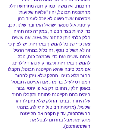
ההכנות, ואז משהו כמו קורונה מתרחש וחלק
מהתוכנית תבוטל, יהיו "עלויות שקועות"
מסוימות אשר פשוט לא יוכל לעמוד בהן
קייטנת אול סטאר ישראל האהובה שלנו.
לכן,
כדי להיות בצד הבטוח, במקרה כזה תהיה
חלק בלתי ניתן להחזר של 10%. אנו עושים
זאת כדי שנוכל להמשיך באחריות. יש לציין כי
זה לא תשלום נוסף, זה כלול במחיר הרגיל.
אנחנו עושים זאת כדי שבמצב כזה, נוכל
להמשיך באחריות וליצור קיץ נהדר לילדים.
אם מכל סיבה שהיא הקייטנה תבוטל, תקבלו
החזר מלא בניכוי החלק שלא ניתן להחזר
המפורט לעיל. בדומה, אם הקייטנה תבוטל
באופן חלקי, תחויבו רק באופן יחסי עבור
הימים בהם הקייטנה פתוחה ותקבלו החזר
על היתרה, בניכוי החלק שלא ניתן להחזר
שלעיל. (מדיניות הביטול הרגילה, בתנאי
ההשתתפות, עדיין תקפה אם הקייטנה
מתקיימת אבל בחרתם לבטל את
השתתפותכם).