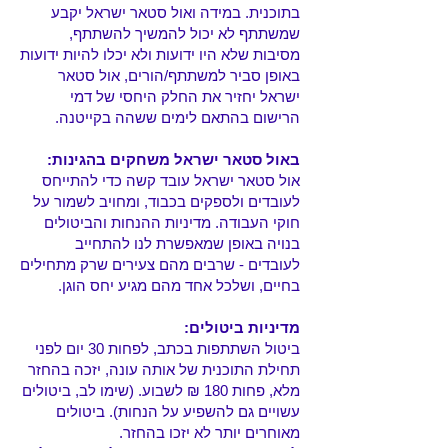
בתוכנית. במידה ואול סטאר ישראל יקבע
שמשתתף לא יכול להמשיך להשתתף,
מסיבות שלא היו ידועות ולא יכלו להיות ידועות
באופן סביר למשתתף/הורים, אול סטאר
ישראל יחזיר את החלק היחסי של דמי
הרישום בהתאם לימים ששהה בקייטנה.
באול סטאר ישראל משחקים בהגינות:
אול סטאר ישראל עובד קשה כדי להתייחס
לעובדים ולספקים בכבוד, ומחויב לשמור על
חוקי העבודה. מדיניות ההנחות והביטולים
בנויה באופן שמאפשרת לנו להתחייב
לעובדים - שרבים מהם צעירים שרק מתחילים
בחיים, ושלכל אחד מהם מגיע יחס הוגן.
מדיניות ביטולים:
ביטול השתתפות בכתב, לפחות 30 יום לפני
תחילת התוכנית של אותה עונה, יזכה בהחזר
מלא, פחות 180 ₪ לשבוע. (שימו לב, ביטולים
עשויים גם להשפיע על הנחות). ביטולים
מאוחרים יותר לא יזכו בהחזר.